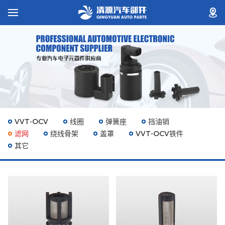
VVT-OCV
线圈
弹簧座
挡油销
滤网
绕线骨架
盖罩
VVT-OCV铁件
其它