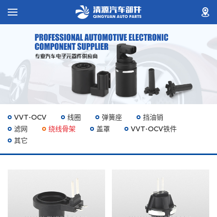
VVT-OCV
线圈
弹簧座
挡油销
滤网
绕线骨架
盖罩
VVT-OCV铁件
其它