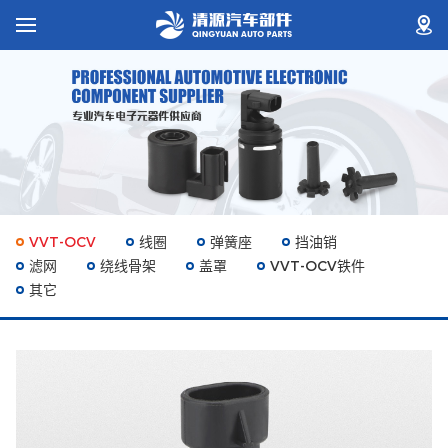
VVT-OCV
线圈
弹簧座
挡油销
滤网
绕线骨架
盖罩
VVT-OCV铁件
其它