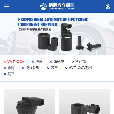
VVT-OCV
线圈
弹簧座
挡油销
滤网
绕线骨架
盖罩
VVT-OCV铁件
其它